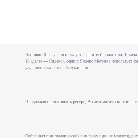
Настоящий ресурс использует сервис веб-аналитики Яндек
16 (далее — Яндекс), сервис Яндекс Метрика использует фа
улучшения качества обслуживания.
Продолжая использовать ресурс, Вы автоматически соглаша
Государственное казённое учреждение
О ведомст
Чукотского автономного округа
Деятельно
"Межрайонный центр занятости населения"
Контрольн
Программ
Собранная при помощи cookie информация не может иденти