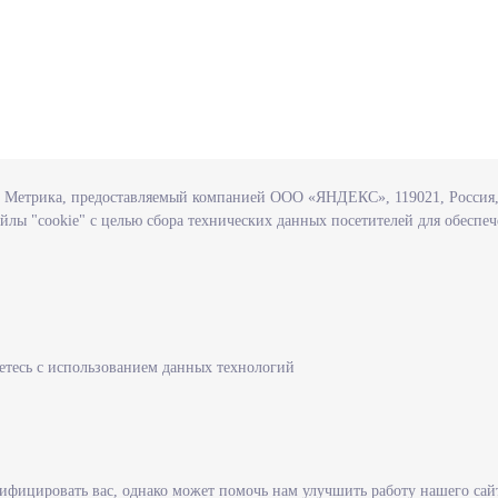
с Метрика, предоставляемый компанией ООО «ЯНДЕКС», 119021, Россия, 
йлы "cookie" с целью сбора технических данных посетителей для обеспе
етесь с использованием данных технологий
ве
Информация
сть
Законодательство
о-надзорная деятельность
Формы заявлений
ы
Государственная служба
фицировать вас, однако может помочь нам улучшить работу нашего сай