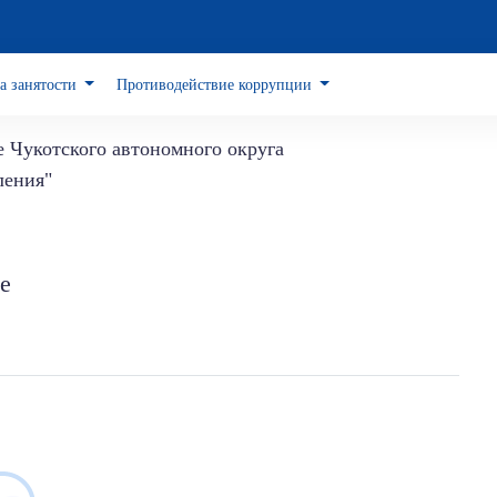
а занятости
Противодействие коррупции
е Чукотского автономного округа
ления"
е