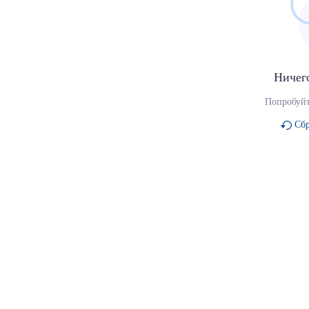
Ничег
Попробуйт
Сбр